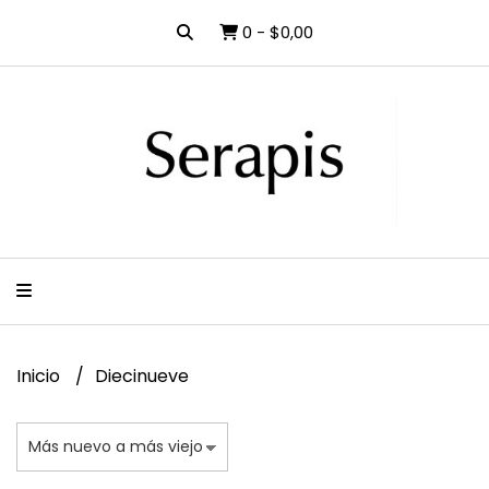
0
-
$0,00
Inicio
Diecinueve