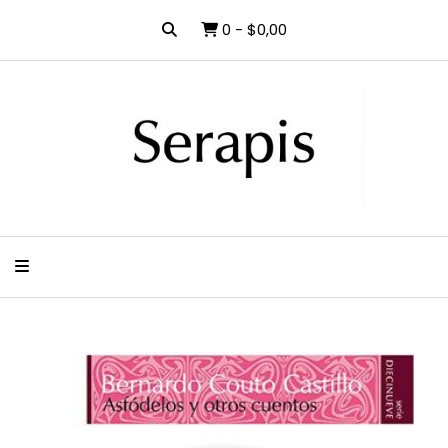
0
-
$0,00