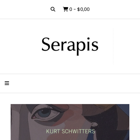
0
-
$0,00