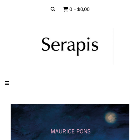
0
-
$0,00