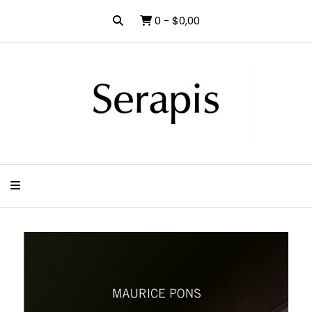
0
-
$0,00